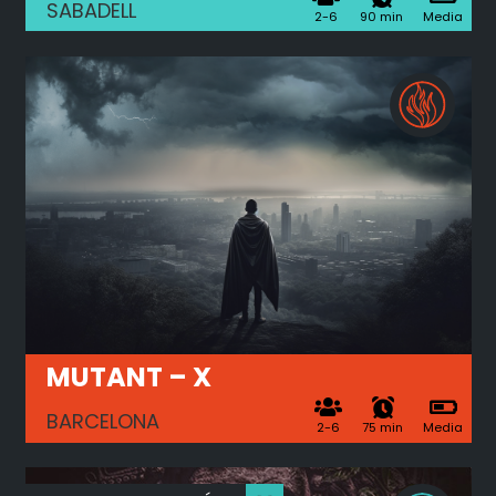
SABADELL
2-6
90 min
Media
MUTANT – X
BARCELONA
2-6
75 min
Media