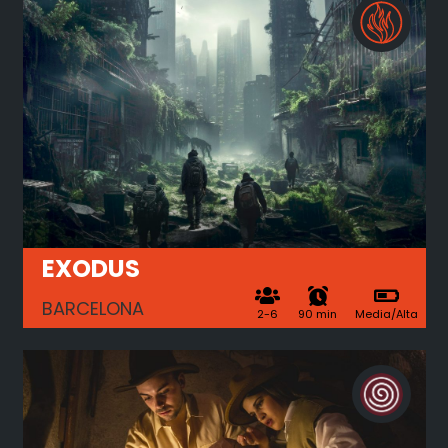
EXODUS
BARCELONA
2-6
90 min
Media/Alta