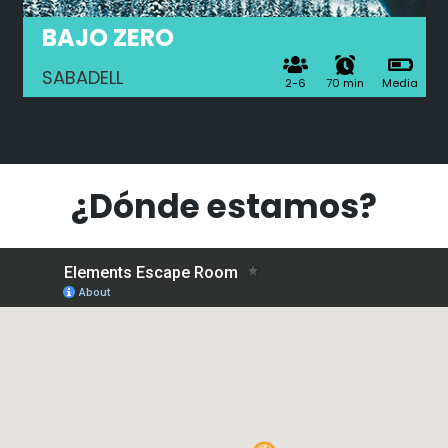
BAJO ZERO
SABADELL
2-6
70 min
Media
¿Dónde estamos?