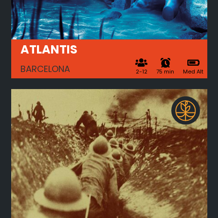
ATLANTIS
BARCELONA
2-12
75 min
Med Alt