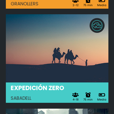
GRANOLLERS
2-12
75 min
Media
EXPEDICIÓN ZERO
SABADELL
4-18
75 min
Media