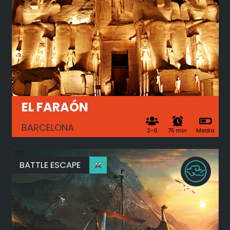
EL FARAÓN
BARCELONA
2-6
75 min
Media
BATTLE ESCAPE