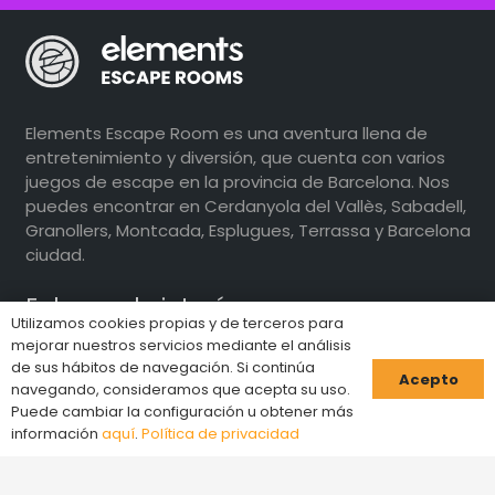
Elements Escape Room es una aventura llena de
entretenimiento y diversión, que cuenta con varios
juegos de escape en la provincia de Barcelona. Nos
puedes encontrar en Cerdanyola del Vallès, Sabadell,
Granollers, Montcada, Esplugues, Terrassa y Barcelona
ciudad.
Enlaces de interés
Utilizamos cookies propias y de terceros para
mejorar nuestros servicios mediante el análisis
Inicio
de sus hábitos de navegación. Si continúa
Acepto
navegando, consideramos que acepta su uso.
Términos y condiciones
Puede cambiar la configuración u obtener más
información
aquí
.
Política de privacidad
Preguntas frecuentes