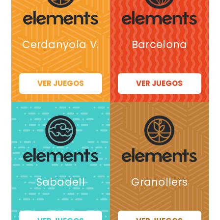
Cerdanyola V.
Barcelona
VER JUEGOS
VER JUEGOS
Sabadell
Granollers