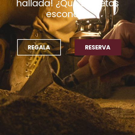
hallada! ¿Qué secretos
esconde?
REGALA
RESERVA