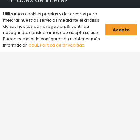
Inicio
Utilizamos cookies propias y de terceros para
mejorar nuestros servicios mediante el análisis
de sus hábitos de navegación. Si continúa
Términos y condiciones
Acepto
navegando, consideramos que acepta su uso.
Puede cambiar la configuración u obtener más
Preguntas frecuentes
información
aquí
.
Política de privacidad
Política de cookies
Política de privacidad
Servicios
Bono regalo
Elements Factory
Blog
Juegos