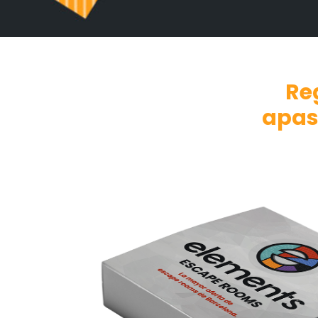
Re
apas