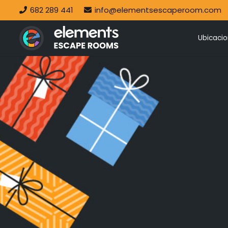
682 289 441
info@elementsescaperoom.com
Ubicaci