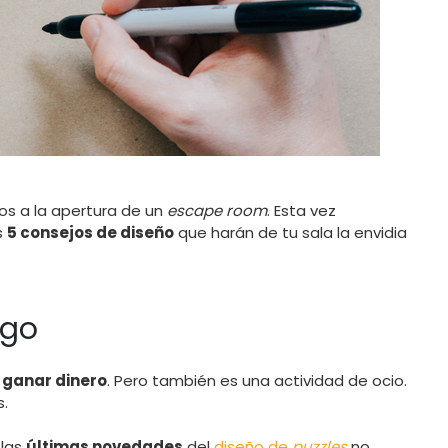
os a la apertura de un
escape room
. Esta vez
s
5 consejos de diseño
que harán de tu sala la envidia
ego
s
ganar dinero
. Pero también es una actividad de ocio.
s.
las
últimas novedades
del
diseño de
puzzles
no