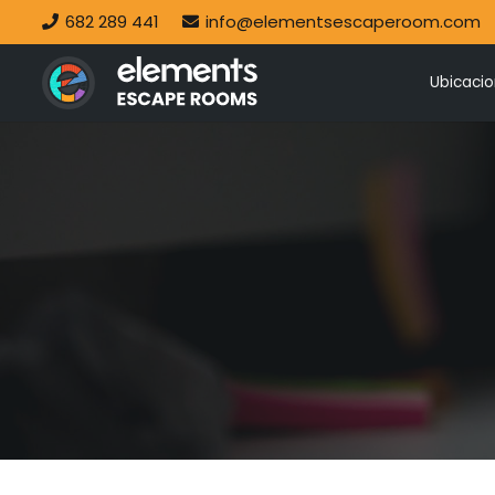
682 289 441
info@elementsescaperoom.com
Ubicaci