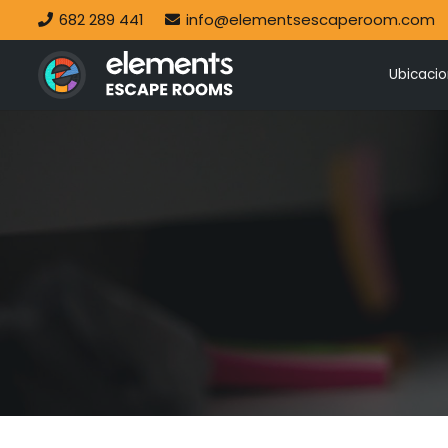
682 289 441
info@elementsescaperoom.com
Ubicaci