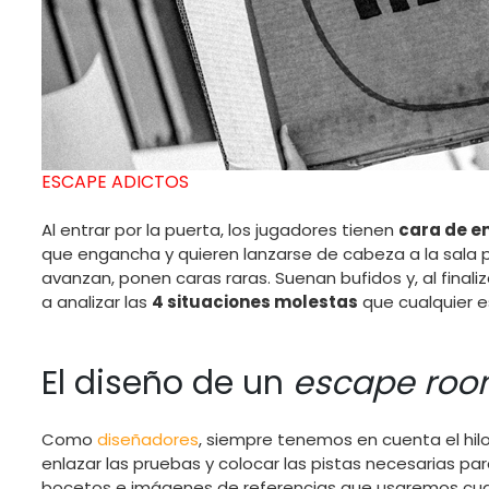
ESCAPE ADICTOS
Al entrar por la puerta, los jugadores tienen
cara de e
que engancha y quieren lanzarse de cabeza a la sala 
avanzan, ponen caras raras. Suenan bufidos y, al finali
a analizar las
4 situaciones molestas
que cualquier e
El diseño de un
escape ro
Como
diseñadores
, siempre tenemos en cuenta el h
enlazar las pruebas y colocar las pistas necesarias p
bocetos e imágenes de referencias que usaremos cu