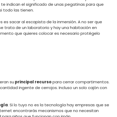
al te indican el significado de unas pegatinas para que
i todo las tienen.
s es sacar al escapista de la inmersión. A no ser que
 trata de un laboratorio y hay una habitación en
lemento que quieres colocar es necesario protégelo
 eran su
principal recurso
para cerrar compartimentos.
 cantidad ingente de cerrojos. Incluso un solo cajón con
ogía
. Si lo tuyo no es la tecnología hay empresas que se
 internet encontrarás mecanismos que no necesitan
d para niños que funcionan con imán.