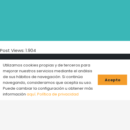
Post Views:
1.904
Utilizamos cookies propias y de terceros para
mejorar nuestros servicios mediante el análisis
de sus hábitos de navegación. Si continúa
Acepto
navegando, consideramos que acepta su uso.
Elements Escape Room es una aventura llena de
Puede cambiar la configuración u obtener más
entretenimiento y diversión, que cuenta con varios
información
aquí
.
Política de privacidad
juegos de escape en la provincia de Barcelona. Nos
puedes encontrar en Cerdanyola del Vallès, Sabadell,
Granollers, Montcada, Esplugues, Terrassa y Barcelona
ciudad.