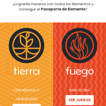
¿Lograréis haceros con todos los Elementos y
conseguir el
Pasaporte de Elements
?
tierra
fuego
CERDANYOLA V.
BARCELONA
GRANOLLERS
VER JUEGOS